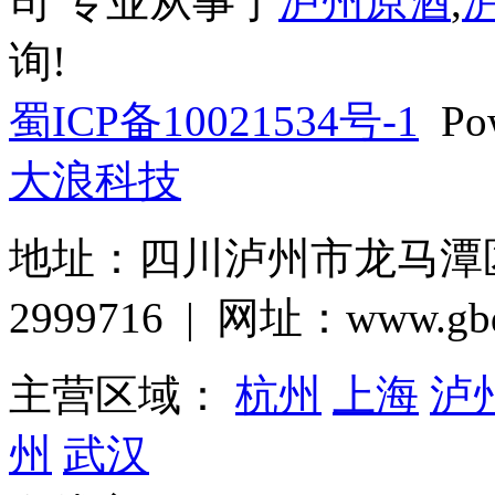
司 专业从事于
泸州原酒
,
询!
蜀ICP备10021534号-1
Pow
大浪科技
地址：四川泸州市龙马潭区巨
2999716 | 网址：www.gbq
主营区域：
杭州
上海
泸
州
武汉