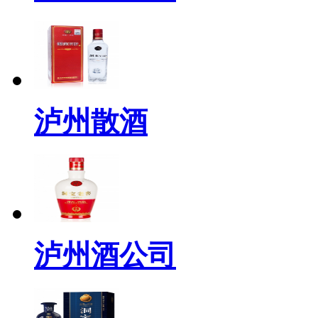
泸州散酒
泸州酒公司