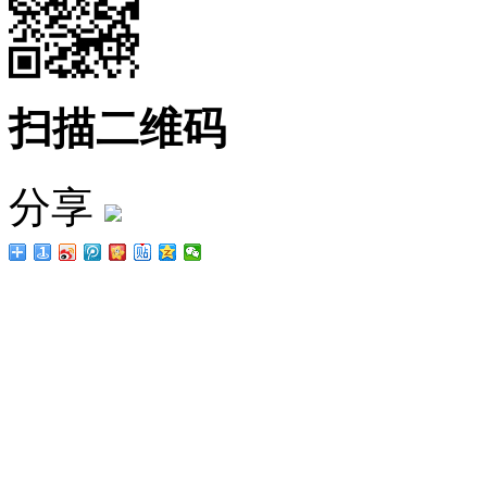
扫描二维码
分享