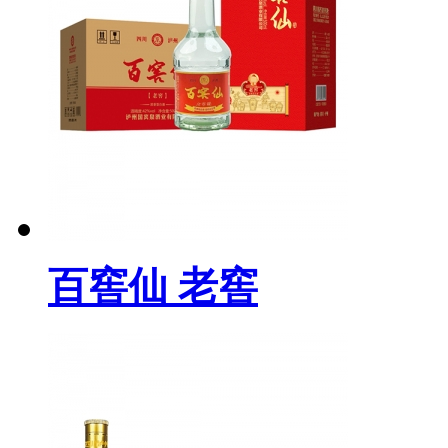
百窖仙 老窖