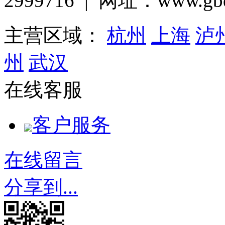
2999716 | 网址：www.gbq
主营区域：
杭州
上海
泸
州
武汉
在线客服
客户服务
在线留言
分享到...