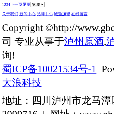
1
2
3
4
下一页
尾页
关于我们
新闻中心
品牌中心
诚邀加盟
在线留言
Copyright ©http://w
司 专业从事于
泸州原酒
,
询!
蜀ICP备10021534号-1
Pow
大浪科技
地址：四川泸州市龙马潭区巨