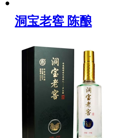
洞宝老窖 陈酿