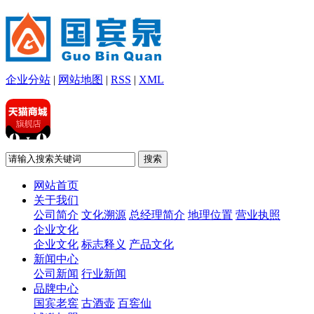
企业分站
|
网站地图
|
RSS
|
XML
网站首页
关于我们
公司简介
文化溯源
总经理简介
地理位置
营业执照
企业文化
企业文化
标志释义
产品文化
新闻中心
公司新闻
行业新闻
品牌中心
国宾老窖
古酒壶
百窖仙