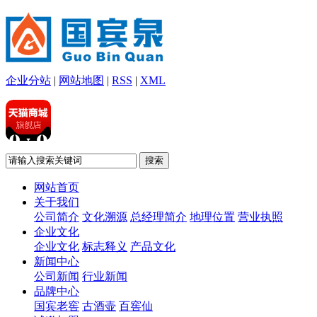
企业分站
|
网站地图
|
RSS
|
XML
网站首页
关于我们
公司简介
文化溯源
总经理简介
地理位置
营业执照
企业文化
企业文化
标志释义
产品文化
新闻中心
公司新闻
行业新闻
品牌中心
国宾老窖
古酒壶
百窖仙