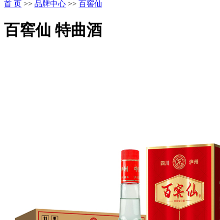
首 页
>>
品牌中心
>>
百窖仙
百窖仙 特曲酒