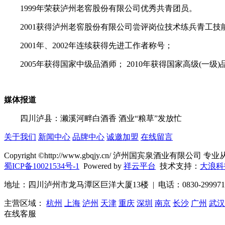
1999年荣获泸州老窖股份有限公司优秀共青团员。
2001获得泸州老窖股份有限公司尝评岗位技术练兵青工技
2001年、2002年连续获得先进工作者称号；
2005年获得国家中级品酒师； 2010年获得国家高级(一级
媒体报道
四川泸县：濑溪河畔白酒香 酒业“粮草”发放忙
关于我们
新闻中心
品牌中心
诚邀加盟
在线留言
Copyright ©http://www.gbqjy.cn/ 泸州国宾泉酒业有限公司 专
蜀ICP备10021534号-1
Powered by
祥云平台
技术支持：
大浪科
地址：四川泸州市龙马潭区巨洋大厦13楼 | 电话：0830-2999716 |
主营区域：
杭州
上海
泸州
天津
重庆
深圳
南京
长沙
广州
武汉
在线客服