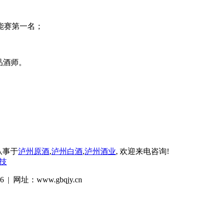
能赛第一名；
)品酒师。
业从事于
泸州原酒
,
泸州白酒
,
泸州酒业
, 欢迎来电咨询!
技
 网址：www.gbqjy.cn