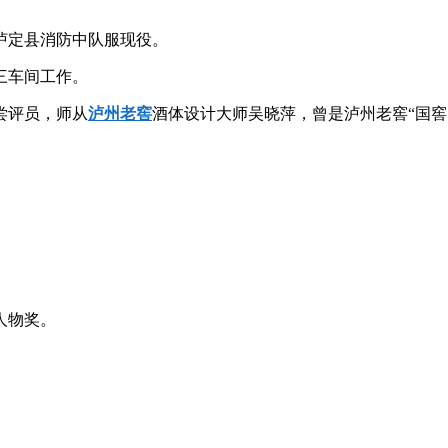
武警泸定县消防中队服现役。
酒三车间工作。
职尝评员，师从
泸州老窖
酒体设计大师吴晓萍，曾是泸州老窖“国窖1
。
人物奖。