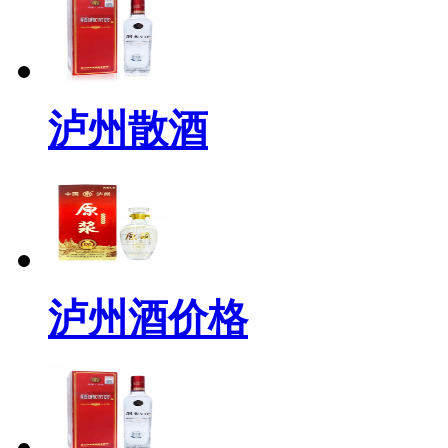
泸州散酒
泸州酒价格