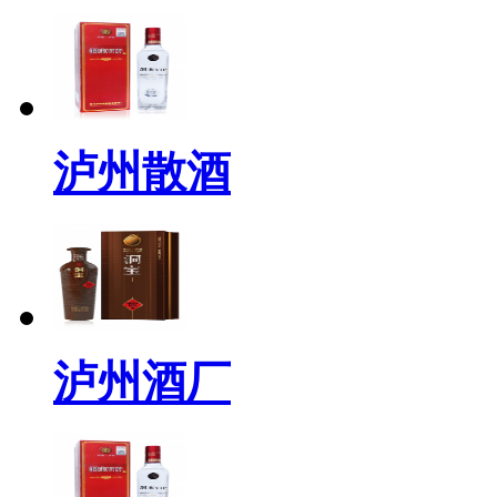
泸州散酒
泸州酒厂