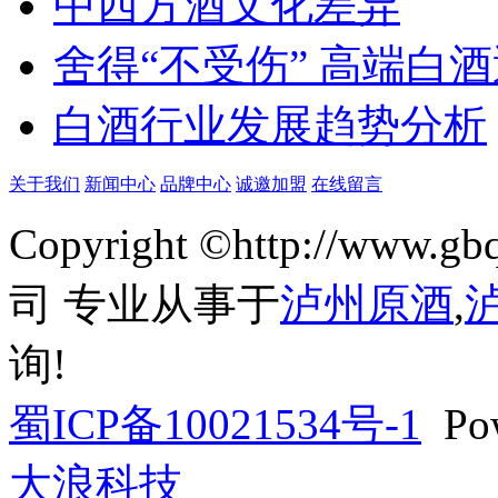
中西方酒文化差异
舍得“不受伤” 高端白
白酒行业发展趋势分析
关于我们
新闻中心
品牌中心
诚邀加盟
在线留言
Copyright ©http://w
司 专业从事于
泸州原酒
,
询!
蜀ICP备10021534号-1
Pow
大浪科技