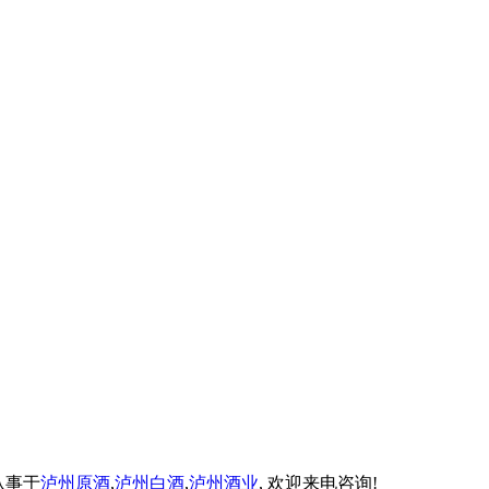
业从事于
泸州原酒
,
泸州白酒
,
泸州酒业
, 欢迎来电咨询!