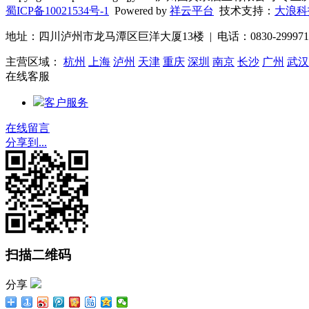
蜀ICP备10021534号-1
Powered by
祥云平台
技术支持：
大浪科
地址：四川泸州市龙马潭区巨洋大厦13楼 | 电话：0830-2999716 |
主营区域：
杭州
上海
泸州
天津
重庆
深圳
南京
长沙
广州
武汉
在线客服
客户服务
在线留言
分享到...
扫描二维码
分享