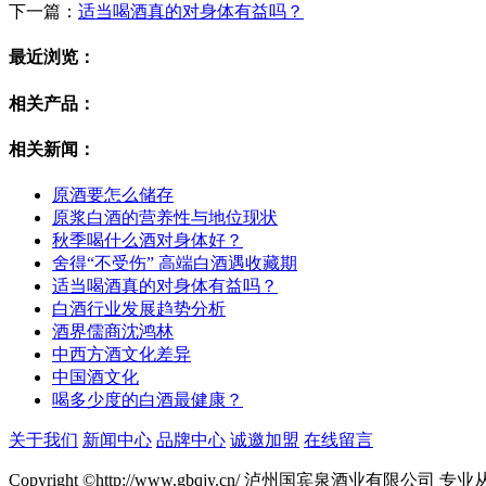
下一篇：
适当喝酒真的对身体有益吗？
最近浏览：
相关产品：
相关新闻：
原酒要怎么储存
原浆白酒的营养性与地位现状
秋季喝什么酒对身体好？
舍得“不受伤” 高端白酒遇收藏期
适当喝酒真的对身体有益吗？
白酒行业发展趋势分析
酒界儒商沈鸿林
中西方酒文化差异
中国酒文化
喝多少度的白酒最健康？
关于我们
新闻中心
品牌中心
诚邀加盟
在线留言
Copyright ©http://www.gbqjy.cn/ 泸州国宾泉酒业有限公司 专