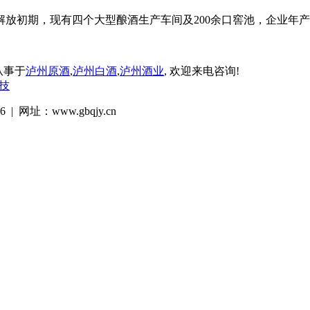
初期，现有四个大型酿酒生产车间及200余口窖池，企业年产量
业从事于
泸州原酒
,
泸州白酒
,
泸州酒业
, 欢迎来电咨询!
技
 网址：www.gbqjy.cn