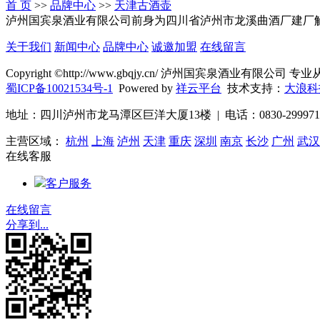
首 页
>>
品牌中心
>>
天津古酒壶
泸州国宾泉酒业有限公司前身为四川省泸州市龙溪曲酒厂建厂解放
关于我们
新闻中心
品牌中心
诚邀加盟
在线留言
Copyright ©http://www.gbqjy.cn/ 泸州国宾泉酒业有限公司 专
蜀ICP备10021534号-1
Powered by
祥云平台
技术支持：
大浪科
地址：四川泸州市龙马潭区巨洋大厦13楼 | 电话：0830-2999716 |
主营区域：
杭州
上海
泸州
天津
重庆
深圳
南京
长沙
广州
武汉
在线客服
客户服务
在线留言
分享到...